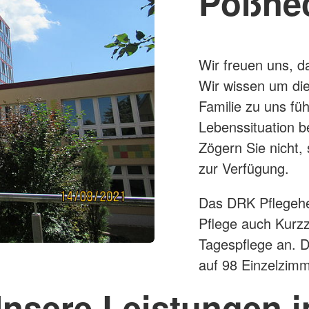
Pößne
Wir freuen uns, d
Wir wissen um di
Familie zu uns fü
Lebenssituation b
Zögern Sie nicht,
zur Verfügung.
Das DRK Pflegehei
Pflege auch Kurzz
Tagespflege an. D
auf 98 Einzelzim
nsere Leistungen 