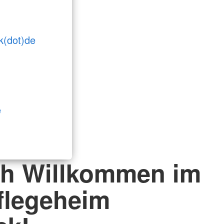
ok(dot)de
e
ch Willkommen im
flegeheim