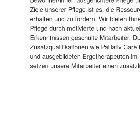
Ziele unserer Pflege ist es, die Resso
erhalten und zu fördern. Wir bieten Ih
Pflege durch motivierte und nach aktuel
Erkenntnissen geschulte Mitarbeiter. D
Zusatzqualifikationen wie Palliativ Care
und ausgebildeten Ergotherapeuten im 
setzen unsere Mitarbeiter einen zusätzl
optimale Versorgung.
Unserer Betreuungsprogramm umfasst
sowie Einzelangebote, Gedächtnistraini
Gesellschaftsspiele, verschieden Sport
Fit®, Handarbeitsrunden und Herrenru
Wir sind sehr stolz Ihnen durch unsere 