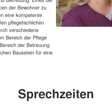
Der Aufenthaltsra
urcen der Bewohner zu
Wintergärten biet
nen eine kompetente
Zusammenkunft. I
len pflegefachlichen
mehrmals im Jahr 
urch verschiedene
Informationen zu 
 im Bereich der Pflege
weiter unten im D
Bereich der Betreuung
ichen Bausstein für eine
In unserer Küche 
Bewohner zuberei
achtet unsere Kü
 unter anderem Gruppen-
verschiedenen Mah
ng, Singen,
Verpflegungsange
angebote wie Rollator
Sprechzeiten
Getränkeangebote
nden.
Zwischenmahlzeite
langjährigen Mitarbeiter
kulinarischen Ve