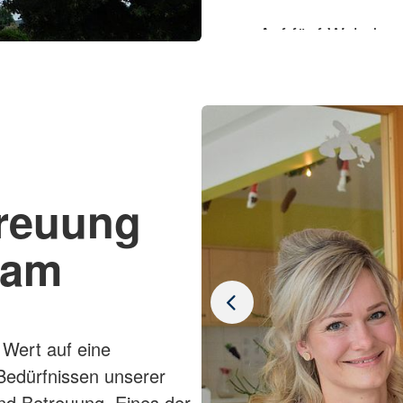
Auf fünf Wohnber
17 - 28m² und 9 
Einrichtung ein n
Jedes Zimmer ist 
einem Regal, eine
Pflegebett möbli
auch mit privatem
treuung
unsere Zimmer mi
ausgestattet. Das
eam
sorgt mit einer 
Komfort in der A
bietet mit seine
Wert auf eine
mit körperlichen 
 Bedürfnissen unserer
zunehmen.
nd Betreuung. Eines der