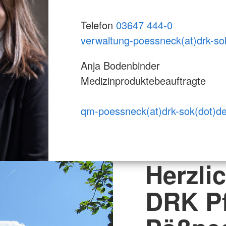
Telefon
03647 444-0
verwaltung-poessneck(at)drk-s
Anja Bodenbinder
Medizinproduktebeauftragte
qm-poessneck(at)drk-sok(dot)d
Herzli
DRK P