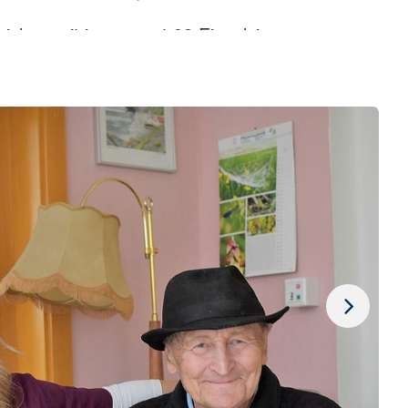
eichen mit insgesamt 98 Einzelzimmern, von
Doppelzimmern, von 24 – 34m², bietet unsere
eues Zuhause für bis zu 116 Pflegebedürftige.
mit einem Kleiderschrank, einem Sideboard,
m Nachttisch und einem Niedrigflur –
ert. Auf eigenen Wunsch können die Zimmer
 Mobiliar versehen werden. Weiterhin sind
t einer Rufanlage und einem Telefon
 eigene, direkt am Zimmer anliegenden Bad,
Dusche und einem WC für den notwendigen
lltagshygiene. Das große Wohnbereichs-Bad
r speziellen Pflegebadewanne auch Menschen
Einschränkungen die Möglichkeit ein Bad