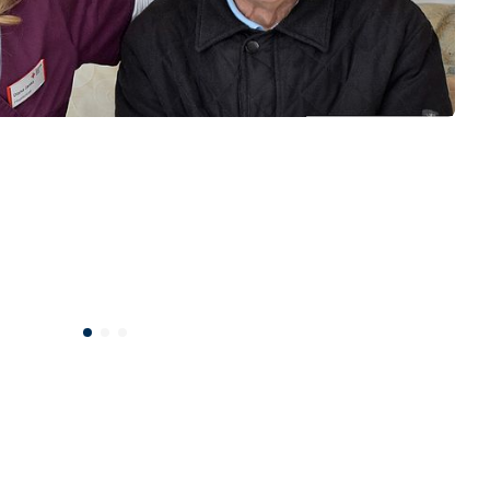
um sowie der Speisesaal und die zahlreichen
en den Bewohnern die Möglichkeit der
m großen Saal im Erdgeschoss finden
verschiedene Feierlichkeiten statt.
den geplanten Aktivitäten und Feste erfahren
ownloadbereich (Jahresplan).
werden die Mahlzeiten täglich frisch für unsere
tet. Neben der Thüringer Hausmannskost
che auf ein ständig wechselndes Angebot aus
lzeiten. So beinhaltet unser
bot, neben verschiedenen
n, drei Hauptmahlzeiten und drei
n. Abseits von Pflege, Betreuung und der
rsorgung kümmert sich unser Hausmeister- und