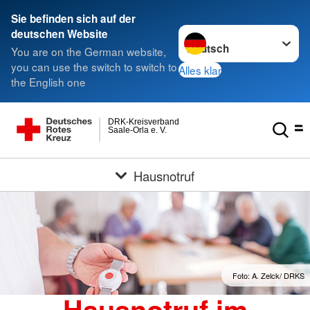
Sie befinden sich auf der
Sprache wechseln zu
deutschen Website
You are on the German website,
you can use the switch to switch to
Alles klar
the English one
DRK-Kreisverband
Saale-Orla e. V.
Hausnotruf
Foto: A. Zelck/ DRKS
Hausnotruf im