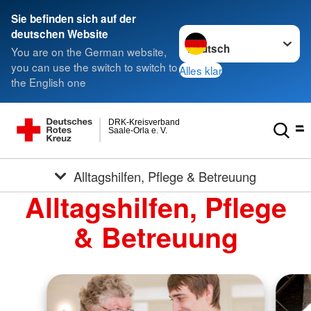
Sie befinden sich auf der
Sprache wechseln zu
deutschen Website
You are on the German website,
you can use the switch to switch to
Alles klar
the English one
DRK-Kreisverband
Saale-Orla e. V.
Alltagshilfen, Pflege & Betreuung
Alltagshilfen, Pflege
& Betreuung