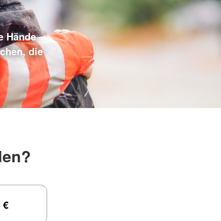
de Hände
chen, die
den?
 €