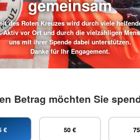
gemeinsam
eit des Roten Kreuzes wird durch viele helfen
. Aktiv vor Ort und durch die vielzähligen Mens
uns mit ihrer Spende dabei unterstützen.
Danke für Ihr Engagement.
en Betrag möchten Sie spen
5 €
50 €
75