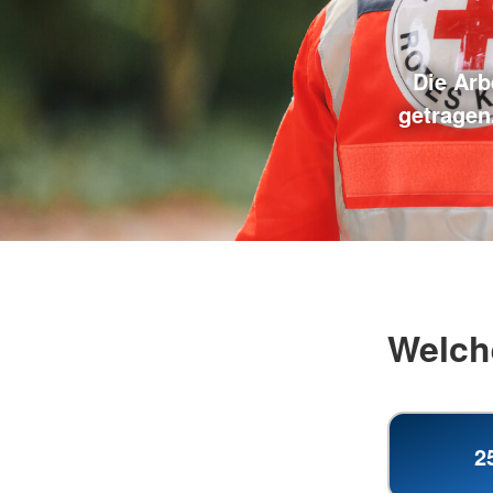
Die Arb
getragen
Welch
2