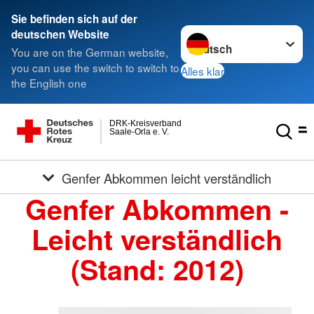
Sie befinden sich auf der
Sprache wechseln zu
deutschen Website
You are on the German website,
you can use the switch to switch to
Alles klar
the English one
DRK-Kreisverband
Saale-Orla e. V.
Genfer Abkommen leicht verständlich
Genfer Abkommen -
Leicht verständlich
(Stand: 2012)