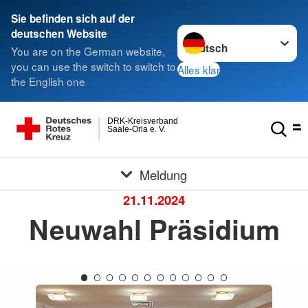
Sie befinden sich auf der
Sprache wechseln zu
deutschen Website
You are on the German website,
you can use the switch to switch to
Alles klar
the English one
DRK-Kreisverband
Saale-Orla e. V.
Meldung
21.11.2024
Neuwahl Präsidium