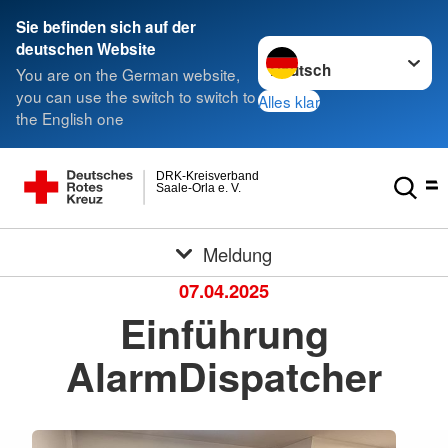
Sie befinden sich auf der
Sprache wechseln zu
deutschen Website
You are on the German website,
you can use the switch to switch to
Alles klar
the English one
DRK-Kreisverband
Saale-Orla e. V.
Meldung
07.04.2025
Einführung
AlarmDispatcher